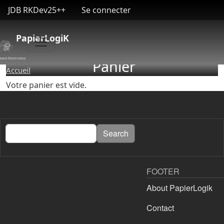
User account menu
Aller au contenu principal
JDB RKDev25++
Se connecter
PapierLogiK
ased Electronics
Panier
Accueil
Votre panier est vide.
Search
Search
FOOTER
About PapierLogik
Contact